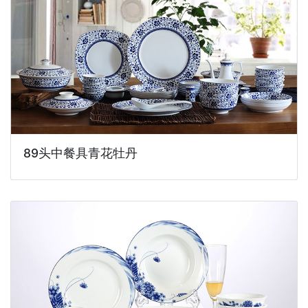
89头中餐具青花牡丹