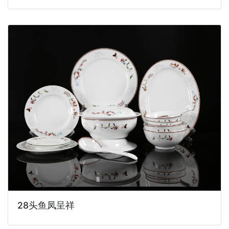
28头鱼凤呈祥