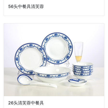
56头中餐具清芙蓉
26头清芙蓉中餐具