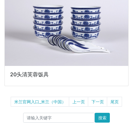
20头清芙蓉饭具
米兰官网入口_米兰（中国）
上一页
下一页
尾页
搜索