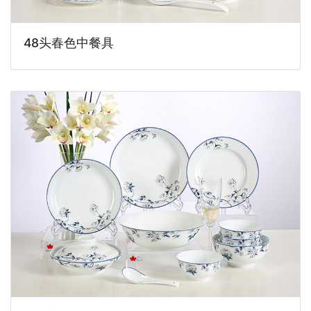
48头春色中餐具