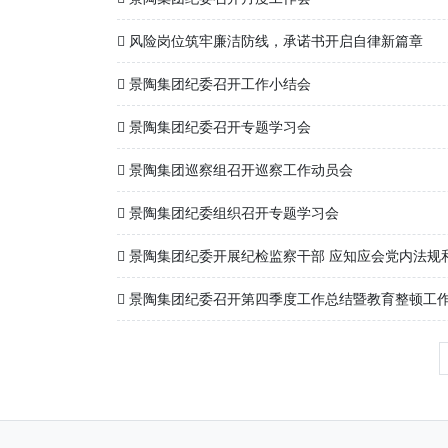
风险岗位筑牢廉洁防线，承诺书开启自律新篇章
景陶集团纪委召开工作小结会
景陶集团纪委召开专题学习会
景陶集团巡察组召开巡察工作动员会
景陶集团纪委组织召开专题学习会
景陶集团纪委开展纪检监察干部 应知应会党内法规和
景陶集团纪委召开第四季度工作总结暨教育整顿工