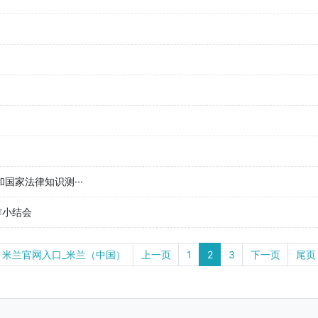
国家法律知识测···
作小结会
米兰官网入口_米兰（中国）
上一页
1
2
3
下一页
尾页