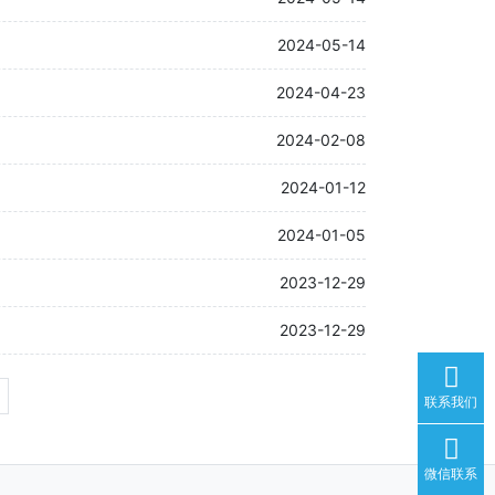
2024-05-14
2024-04-23
2024-02-08
2024-01-12
2024-01-05
2023-12-29
2023-12-29
联系我们
微信联系