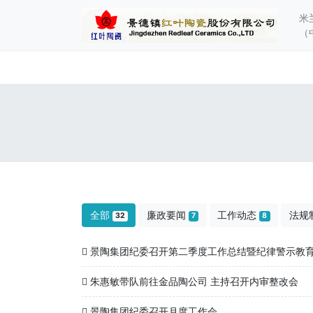
米兰官网入口_米兰（中国）
米
（
全部
廉政要闻
工作动态
法规
32
7
8
景陶集团纪委召开第二季度工作总结暨纪律警示教
朱惠敏带队前往金品陶公司 主持召开内审整改会
景陶集团纪委召开月度工作会