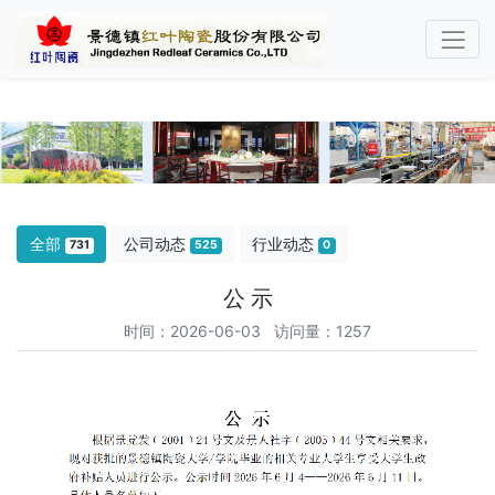
米兰官网入口_米兰（中国）
全部
公司动态
行业动态
731
525
0
公 示
时间：2026-06-03 访问量：1257